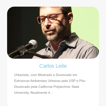
Carlos Leite
Urbanista, com Mestrado e Doutorado em
Estruturas Ambientais Urbanas pela USP e Pós-
Doutorado pela California Polytechnic State
University. Atualmente é...