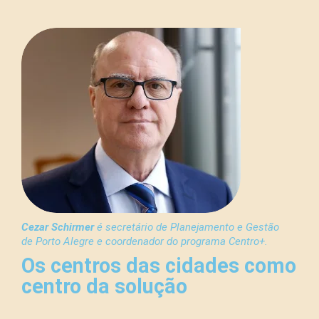
Cezar Schirmer
é secretário de Planejamento e Gestão
de Porto Alegre e coordenador do programa Centro+.
Os centros das cidades como
centro da solução